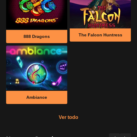
The Falcon Huntress
888 Dragons
Ambiance
Ver todo