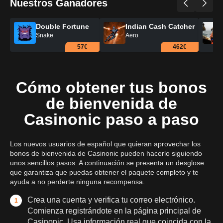
Nuestros Ganadores
Double Fortune
Indian Cash Catcher
Snake
Aero
57€
462€
Cómo obtener tus bonos
de bienvenida de
Casinonic paso a paso
Los nuevos usuarios de español que quieran aprovechar los
bonos de bienvenida de Casinonic pueden hacerlo siguiendo
unos sencillos pasos. A continuación se presenta un desglose
que garantiza que puedas obtener el paquete completo y te
ayuda a no perderte ninguna recompensa.
Crea una cuenta y verifica tu correo electrónico.
Comienza registrándote en la página principal de
Casinonic. Usa información real que coincida con la