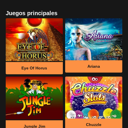
Promociones: qué las hace diferentes
Consejos útiles antes de depositar €
Juegos principales
Cómo funcionan los giros gratis en las promociones de
Casinonic
Características principales de las recompensas de giros
gratis
Cómo maximizar el valor de las ofertas de giros gratis
Requisitos de apuesta explicados para los bonos de
Ariana
Casinonic
Eye Of Horus
Códigos de bonos: dónde encontrarlos y cómo usarlos
en Casinonic
Cómo encontrar códigos reales
Cómo usarlos
Beneficios de los programas VIP y de fidelidad de
Casinonic
Chuzzle
Jungle Jim