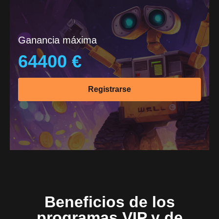
Ganancia máxima
64400 €
Registrarse
Beneficios de los
programas VIP y de