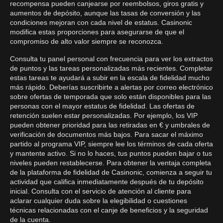
recompensa pueden canjearse por reembolsos, giros gratis y
aumentos de depósito, aunque las tasas de conversión y las
condiciones mejoran con cada nivel de estatus. Casinonic
modifica estas proporciones para asegurarse de que el
compromiso de alto valor siempre se reconozca.
Consulta tu panel personal con frecuencia para ver los extractos
de puntos y las tareas personalizadas más recientes. Completar
estas tareas te ayudará a subir en la escala de fidelidad mucho
más rápido. Deberías suscribirte a alertas por correo electrónico
sobre ofertas de temporada que solo están disponibles para las
personas con el mayor estatus de fidelidad. Las ofertas de
retención suelen estar personalizadas. Por ejemplo, los VIP
pueden obtener prioridad para las retiradas en € y umbrales de
verificación de documentos más bajos. Para sacar el máximo
partido al programa VIP, siempre lee los términos de cada oferta
y mantente activo. Si no lo haces, tus puntos pueden bajar o tus
niveles pueden restablecerse. Para obtener la ventaja completa
de la plataforma de fidelidad de Casinonic, comienza a seguir tu
actividad que califica inmediatamente después de tu depósito
inicial. Consulta con el servicio de atención al cliente para
aclarar cualquier duda sobre la elegibilidad o cuestiones
técnicas relacionadas con el canje de beneficios y la seguridad
de la cuenta.