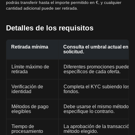
podrás transferir hasta el importe permitido en €, y cualquier
cantidad adicional puede ser retirada.
Detalles de los requisitos
Retirada mínima
Consulta el umbral actual en € 
solicitud.
Límite máximo de
Diferentes promociones pueden es
retirada
específicos de cada oferta.
Verificación de
Completa el KYC subiendo los do
identidad
fondos.
Métodos de pago
Debe usarse el mismo método empl
elegibles
especifique lo contrario.
Tiempo de
La aprobación de la transacción 
procesamiento
método elegido.