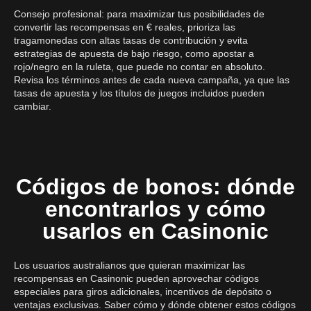
Consejo profesional: para maximizar tus posibilidades de
convertir las recompensas en € reales, prioriza las
tragamonedas con altas tasas de contribución y evita
estrategias de apuesta de bajo riesgo, como apostar a
rojo/negro en la ruleta, que puede no contar en absoluto.
Revisa los términos antes de cada nueva campaña, ya que las
tasas de apuesta y los títulos de juegos incluidos pueden
cambiar.
Códigos de bonos: dónde
encontrarlos y cómo
usarlos en Casinonic
Los usuarios australianos que quieran maximizar las
recompensas en Casinonic pueden aprovechar códigos
especiales para giros adicionales, incentivos de depósito o
ventajas exclusivas. Saber cómo y dónde obtener estos códigos