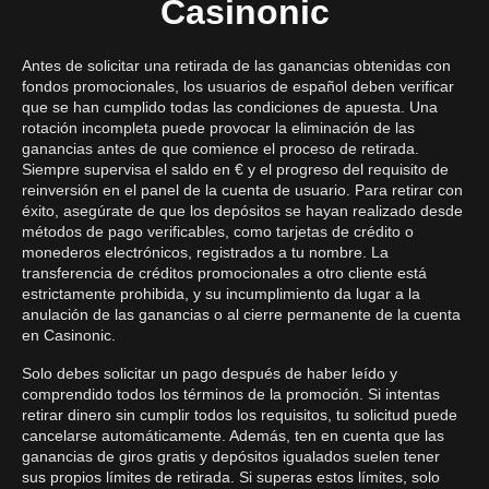
Casinonic
Antes de solicitar una retirada de las ganancias obtenidas con
fondos promocionales, los usuarios de español deben verificar
que se han cumplido todas las condiciones de apuesta. Una
rotación incompleta puede provocar la eliminación de las
ganancias antes de que comience el proceso de retirada.
Siempre supervisa el saldo en € y el progreso del requisito de
reinversión en el panel de la cuenta de usuario. Para retirar con
éxito, asegúrate de que los depósitos se hayan realizado desde
métodos de pago verificables, como tarjetas de crédito o
monederos electrónicos, registrados a tu nombre. La
transferencia de créditos promocionales a otro cliente está
estrictamente prohibida, y su incumplimiento da lugar a la
anulación de las ganancias o al cierre permanente de la cuenta
en Casinonic.
Solo debes solicitar un pago después de haber leído y
comprendido todos los términos de la promoción. Si intentas
retirar dinero sin cumplir todos los requisitos, tu solicitud puede
cancelarse automáticamente. Además, ten en cuenta que las
ganancias de giros gratis y depósitos igualados suelen tener
sus propios límites de retirada. Si superas estos límites, solo