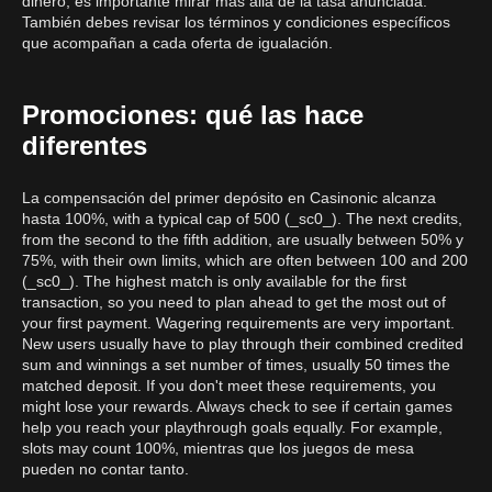
dinero, es importante mirar más allá de la tasa anunciada.
También debes revisar los términos y condiciones específicos
que acompañan a cada oferta de igualación.
Promociones: qué las hace
diferentes
La compensación del primer depósito en Casinonic alcanza
hasta 100%, with a typical cap of 500 (_sc0_). The next credits,
from the second to the fifth addition, are usually between 50% y
75%, with their own limits, which are often between 100 and 200
(_sc0_). The highest match is only available for the first
transaction, so you need to plan ahead to get the most out of
your first payment. Wagering requirements are very important.
New users usually have to play through their combined credited
sum and winnings a set number of times, usually 50 times the
matched deposit. If you don't meet these requirements, you
might lose your rewards. Always check to see if certain games
help you reach your playthrough goals equally. For example,
slots may count 100%, mientras que los juegos de mesa
pueden no contar tanto.