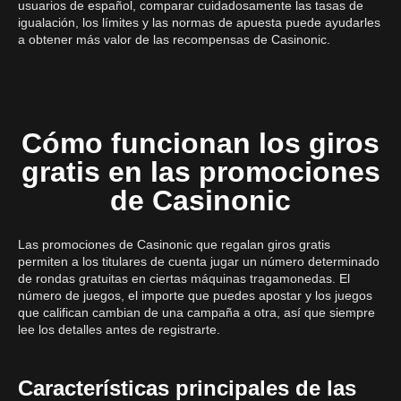
usuarios de español, comparar cuidadosamente las tasas de
igualación, los límites y las normas de apuesta puede ayudarles
a obtener más valor de las recompensas de Casinonic.
Cómo funcionan los giros
gratis en las promociones
de Casinonic
Las promociones de Casinonic que regalan giros gratis
permiten a los titulares de cuenta jugar un número determinado
de rondas gratuitas en ciertas máquinas tragamonedas. El
número de juegos, el importe que puedes apostar y los juegos
que califican cambian de una campaña a otra, así que siempre
lee los detalles antes de registrarte.
Características principales de las