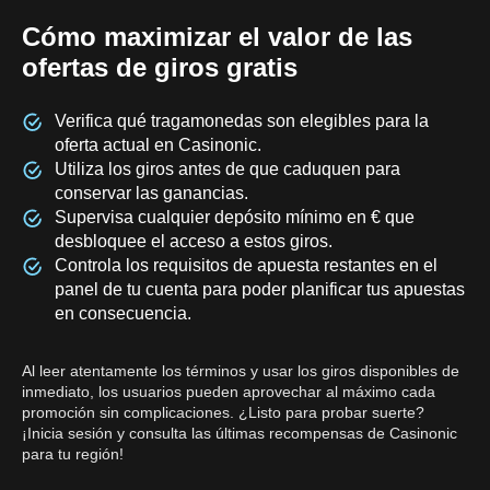
Cómo maximizar el valor de las
ofertas de giros gratis
Verifica qué tragamonedas son elegibles para la
oferta actual en Casinonic.
Utiliza los giros antes de que caduquen para
conservar las ganancias.
Supervisa cualquier depósito mínimo en € que
desbloquee el acceso a estos giros.
Controla los requisitos de apuesta restantes en el
panel de tu cuenta para poder planificar tus apuestas
en consecuencia.
Al leer atentamente los términos y usar los giros disponibles de
inmediato, los usuarios pueden aprovechar al máximo cada
promoción sin complicaciones. ¿Listo para probar suerte?
¡Inicia sesión y consulta las últimas recompensas de Casinonic
para tu región!