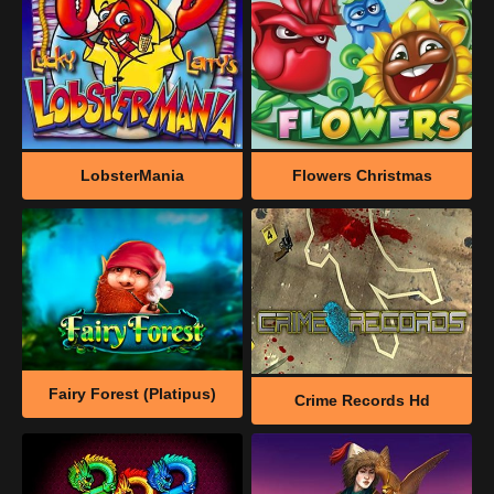
LobsterMania
Flowers Christmas
Fairy Forest (Platipus)
Crime Records Hd