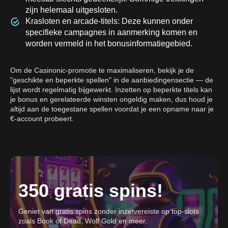
zijn helemaal uitgesloten.
Krasloten en arcade-titels: Deze kunnen onder
specifieke campagnes in aanmerking komen en
worden vermeld in het bonusinformatiegebied.
Om de Casinonic-promotie te maximaliseren, bekijk je de
"geschikte en beperkte spellen" in de aanbiedingensectie — de
lijst wordt regelmatig bijgewerkt. Inzetten op beperkte titels kan
je bonus en gerelateerde winsten ongeldig maken, dus houd je
altijd aan de toegestane spellen voordat je een opname naar je
€-account probeert.
350 gratis spins!
Geniet van gratis spins zonder inzetvereiste op top-slots
zoals Book of Dead, Wolf Gold en meer.