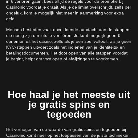
in € verloren gaan. Lees altijd de regels voor de promotie bij
Casinonic voordat je draait. Als je de limiet overschrijdt, zelfs per
ongeluk, kom je mogelijk niet meer in aanmerking voor extra
geld.
Mensen besteden vaak onvoldoende aandacht aan de stappen
die nodig zijn om iets te verifiëren. Je kunt mogelijk geen €
opnemen uit het casino, zelfs als je een spel voltooit, als je geen
KYC-stappen uitvoert zoals het indienen van je identiteits- en
betalingsdocumenten. Het doorlopen van alle stappen voordat
je begint, helpt om vastlopen of afwijzingen te voorkomen.
Hoe haal je het meeste uit
je gratis spins en
tegoeden
Het verhogen van de waarde van gratis spins en tegoeden bij
Casinonic komt neer op het toepassen van de juiste technieken