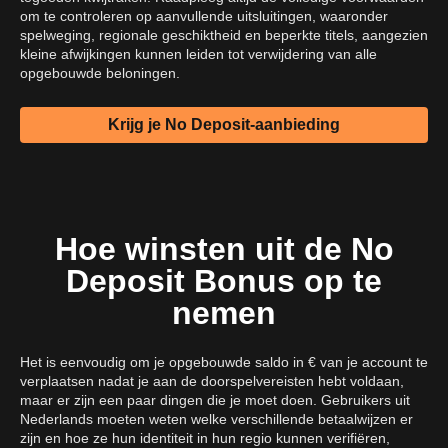
om te controleren op aanvullende uitsluitingen, waaronder
spelweging, regionale geschiktheid en beperkte titels, aangezien
kleine afwijkingen kunnen leiden tot verwijdering van alle
opgebouwde beloningen.
Krijg je No Deposit-aanbieding
Hoe winsten uit de No
Deposit Bonus op te
nemen
Het is eenvoudig om je opgebouwde saldo in € van je account te
verplaatsen nadat je aan de doorspelvereisten hebt voldaan,
maar er zijn een paar dingen die je moet doen. Gebruikers uit
Nederlands moeten weten welke verschillende betaalwijzen er
zijn en hoe ze hun identiteit in hun regio kunnen verifiëren,