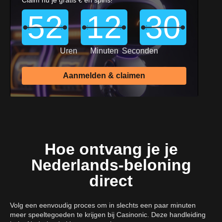
Claim nu je gratis € en spins!
52
12
28
Uren
Minuten
Seconden
Aanmelden & claimen
Hoe ontvang je je
Nederlands-beloning
direct
Volg een eenvoudig proces om in slechts een paar minuten
meer speeltegoeden te krijgen bij Casinonic. Deze handleiding