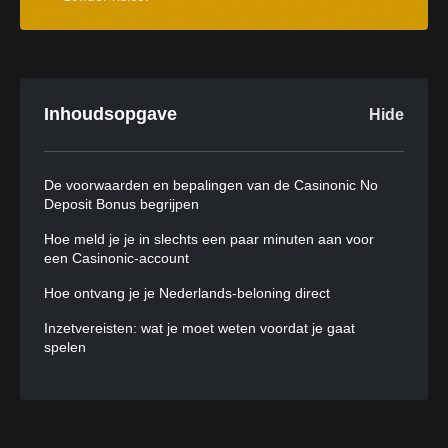
Inhoudsopgave
Hide
De voorwaarden en bepalingen van de Casinonic No
Deposit Bonus begrijpen
Hoe meld je je in slechts een paar minuten aan voor
een Casinonic-account
Hoe ontvang je je Nederlands-beloning direct
Inzetvereisten: wat je moet weten voordat je gaat
spelen
De rol van speltype bij inzetten
Waar gebruik je je Casinonic No Deposit Bonus op in
aanmerking komende spellen