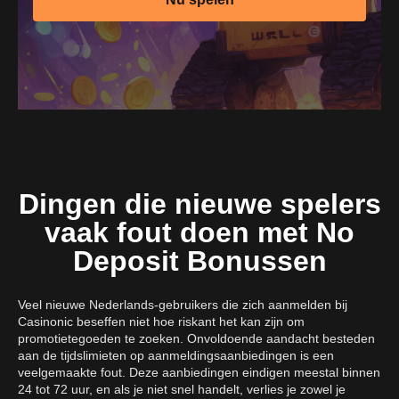
Dingen die nieuwe spelers
vaak fout doen met No
Deposit Bonussen
Veel nieuwe Nederlands-gebruikers die zich aanmelden bij
Casinonic beseffen niet hoe riskant het kan zijn om
promotietegoeden te zoeken. Onvoldoende aandacht besteden
aan de tijdslimieten op aanmeldingsaanbiedingen is een
veelgemaakte fout. Deze aanbiedingen eindigen meestal binnen
24 tot 72 uur, en als je niet snel handelt, verlies je zowel je