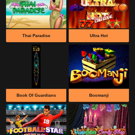
Thai Paradise
Ultra Hot
Reel Spinner
Boomanji