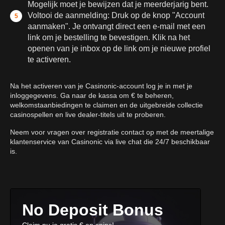
Mogelijk moet je bewijzen dat je meerderjarig bent.
Voltooi de aanmelding: Druk op de knop "Account
aanmaken". Je ontvangt direct een e-mail met een
link om je bestelling te bevestigen. Klik na het
openen van je inbox op de link om je nieuwe profiel
te activeren.
Na het activeren van je Casinonic-account log je in met je
inloggegevens. Ga naar de kassa om € te beheren,
welkomstaanbiedingen te claimen en de uitgebreide collectie
casinospellen en live dealer-titels uit te proberen.
Neem voor vragen over registratie contact op met de meertalige
klantenservice van Casinonic via live chat die 24/7 beschikbaar
is.
No Deposit Bonus