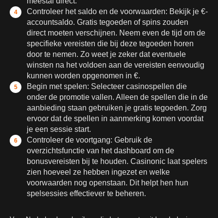
meestal direct.
Controleer het saldo en de voorwaarden: Bekijk je €-
accountsaldo. Gratis tegoeden of spins zouden
direct moeten verschijnen. Neem even de tijd om de
specifieke vereisten die bij deze tegoeden horen
door te nemen. Zo weet je zeker dat eventuele
winsten na het voldoen aan de vereisten eenvoudig
kunnen worden opgenomen in €.
Begin met spelen: Selecteer casinospellen die
onder de promotie vallen. Alleen de spellen die in de
aanbieding staan gebruiken je gratis tegoeden. Zorg
ervoor dat de spellen in aanmerking komen voordat
je een sessie start.
Controleer de voortgang: Gebruik de
overzichtsfunctie van het dashboard om de
bonusvereisten bij te houden. Casinonic laat spelers
zien hoeveel ze hebben ingezet en welke
voorwaarden nog openstaan. Dit helpt hen hun
spelsessies effectiever te beheren.