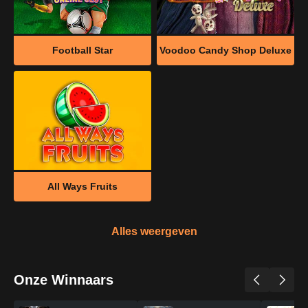
Football Star
Voodoo Candy Shop Deluxe
All Ways Fruits
Alles weergeven
Onze Winnaars