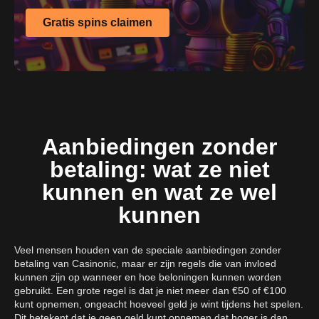
Gratis spins claimen
Aanbiedingen zonder
betaling: wat ze niet
kunnen en wat ze wel
kunnen
Veel mensen houden van de speciale aanbiedingen zonder
betaling van Casinonic, maar er zijn regels die van invloed
kunnen zijn op wanneer en hoe beloningen kunnen worden
gebruikt. Een grote regel is dat je niet meer dan €50 of €100
kunt opnemen, ongeacht hoeveel geld je wint tijdens het spelen.
Dit betekent dat je geen geld kunt opnemen dat hoger is dan