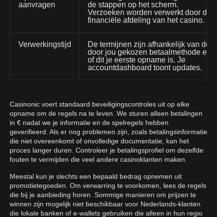
aanvragen
de stappen op het scherm.
Verzoeken worden verwerkt door de
financiële afdeling van het casino.
Verwerkingstijd
De termijnen zijn afhankelijk van de
door jou gekozen betaalmethode en
of dit je eerste opname is. Je
accountdashboard toont updates.
Casinonic voert standaard beveiligingscontroles uit op elke
opname om de regels na te leven. We sturen alleen betalingen
in € nadat we je informatie en de spelregels hebben
geverifieerd. Als er nog problemen zijn, zoals betalingsinformatie
die niet overeenkomt of onvolledige documentatie, kan het
proces langer duren. Controleer je betalingsprofiel om dezelfde
fouten te vermijden die veel andere casinoklanten maken.
Meestal kun je slechts een bepaald bedrag opnemen uit
promotietegoeden. Om verwarring te voorkomen, lees de regels
die bij je aanbieding horen. Sommige manieren om prijzen te
winnen zijn mogelijk niet beschikbaar voor Nederlands-klanten
die lokale banken of e-wallets gebruiken die alleen in hun regio