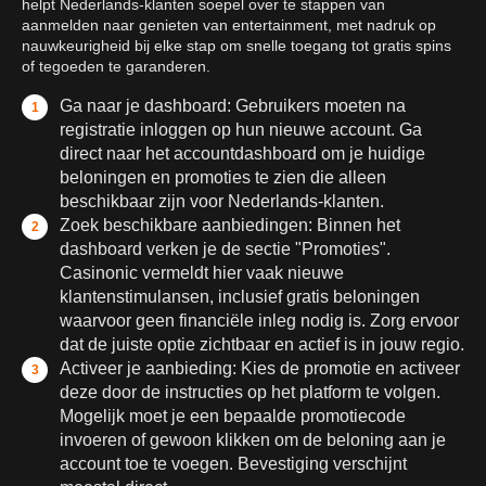
helpt Nederlands-klanten soepel over te stappen van
aanmelden naar genieten van entertainment, met nadruk op
nauwkeurigheid bij elke stap om snelle toegang tot gratis spins
of tegoeden te garanderen.
Ga naar je dashboard: Gebruikers moeten na
registratie inloggen op hun nieuwe account. Ga
direct naar het accountdashboard om je huidige
beloningen en promoties te zien die alleen
beschikbaar zijn voor Nederlands-klanten.
Zoek beschikbare aanbiedingen: Binnen het
dashboard verken je de sectie "Promoties".
Casinonic vermeldt hier vaak nieuwe
klantenstimulansen, inclusief gratis beloningen
waarvoor geen financiële inleg nodig is. Zorg ervoor
dat de juiste optie zichtbaar en actief is in jouw regio.
Activeer je aanbieding: Kies de promotie en activeer
deze door de instructies op het platform te volgen.
Mogelijk moet je een bepaalde promotiecode
invoeren of gewoon klikken om de beloning aan je
account toe te voegen. Bevestiging verschijnt