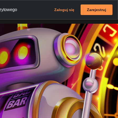
zytowego
Zaloguj się
Zarejestruj