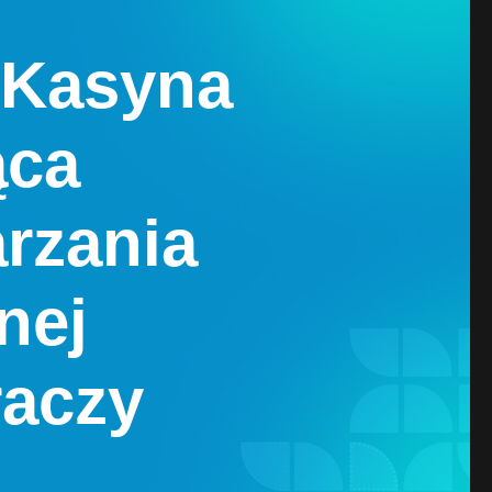
e Kasyna
ąca
rzania
nej
raczy