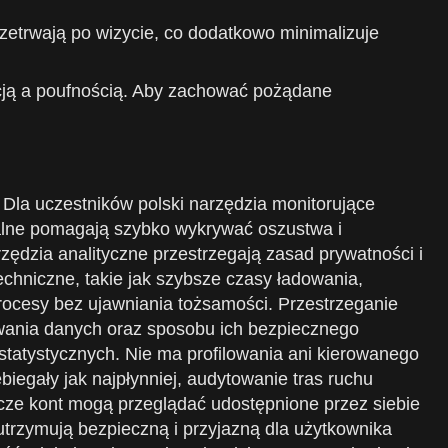
zetrwają po wizycie, co dodatkowo minimalizuje
cją a poufnością. Aby zachować pożądane
Dla uczestników polski narzędzia monitorujące
oralne pomagają szybko wykrywać oszustwa i
ędzia analityczne przestrzegają zasad prywatności i
chniczne, takie jak szybsze czasy ładowania,
procesy bez ujawniania tożsamości. Przestrzeganie
wania danych oraz sposobu ich bezpiecznego
atystycznych. Nie ma profilowania ani kierowanego
iegały jak najpłynniej, audytowanie tras ruchu
acze kont mogą przeglądać udostępnione przez siebie
 utrzymują bezpieczną i przyjazną dla użytkownika