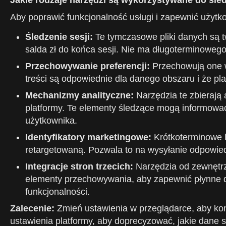
Jakie rodzaje narzędzi są wykorzystywane do śle
Aby poprawić funkcjonalność usługi i zapewnić użyt
Śledzenie sesji:
Te tymczasowe pliki danych są t
salda zł do końca sesji. Nie ma długoterminoweg
Przechowywanie preferencji:
Przechowują one wy
treści są odpowiednie dla danego obszaru i że pl
Mechanizmy analityczne:
Narzędzia te zbierają
platformy. Te elementy śledzące mogą informować
użytkownika.
Identyfikatory marketingowe:
Krótkoterminowe l
retargetowaną. Pozwala to na wysyłanie odpowiedn
Integracje stron trzecich:
Narzędzia od zewnętrz
elementy przechowywania, aby zapewnić płynne dz
funkcjonalności.
Zalecenie:
Zmień ustawienia w przeglądarce, aby kon
ustawienia platformy, aby doprecyzować, jakie dane 