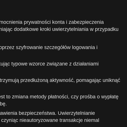
ocnienia prywatności konta i zabezpieczenia
miając dodatkowe kroki uwierzytelniania w przypadku
poprzez szyfrowanie szczegółów logowania i
ikując typowe wzorce związane z działaniami
utrzymują przedłużoną aktywność, pomagając uniknąć
st to zmiana metody płatności, czy prośba o wypłatę
bę.
awienia bezpieczeństwa. Uwierzytelnianie
 czyniąc nieautoryzowane transakcje niemal