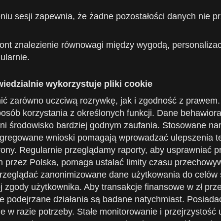
iu sesji zapewnia, że żadne pozostałości danych nie pr
kont znalezienie równowagi między wygodą, personaliza
ularnie.
iedzialnie wykorzystuje pliki cookie
 zarówno uczciwą rozrywkę, jak i zgodność z prawem. 
 sposób korzystania z określonych funkcji. Dane behawi
ni środowisko bardziej godnym zaufania. Stosowane narz
Zagregowane wnioski pomagają wprowadzać ulepszenia te
trony. Regularnie przeglądamy raporty, aby usprawniać 
przez Polska, pomaga ustalać limity czasu przechowy
zeglądać zanonimizowane dane użytkowania do celów st
j zgody użytkownika. Aby transakcje finansowe w zł przeb
ie podejrzane działania są badane natychmiast. Posiad
ie w razie potrzeby. Stałe monitorowanie i przejrzystość