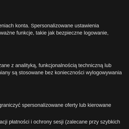
eniach konta. Spersonalizowane ustawienia
ważne funkcje, takie jak bezpieczne logowanie,
ane z analityką, funkcjonalnością techniczną lub
zmiany są stosowane bez konieczności wylogowywania
ograniczyć spersonalizowane oferty lub kierowane
i płatności i ochrony sesji (zalecane przy szybkich