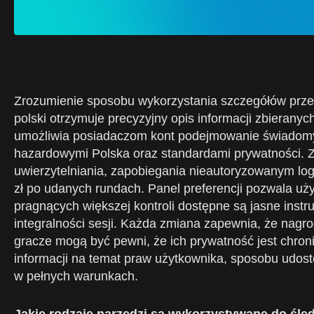
Zrozumienie sposobu wykorzystania szczegółów przegl
polski otrzymuje precyzyjny opis informacji zbieranyc
umożliwia posiadaczom kont podejmowanie świadomych
hazardowymi Polska oraz standardami prywatności. Z
uwierzytelniania, zapobiegania nieautoryzowanym logo
zł po udanych rundach. Panel preferencji pozwala 
pragnących większej kontroli dostępne są jasne instru
integralności sesji. Każda zmiana zapewnia, że nagro
gracze mogą być pewni, że ich prywatność jest chroni
informacji na temat praw użytkownika, sposobu udos
w pełnych warunkach.