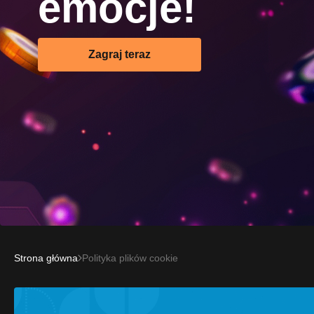
emocje!
Zagraj teraz
Strona główna
Polityka plików cookie