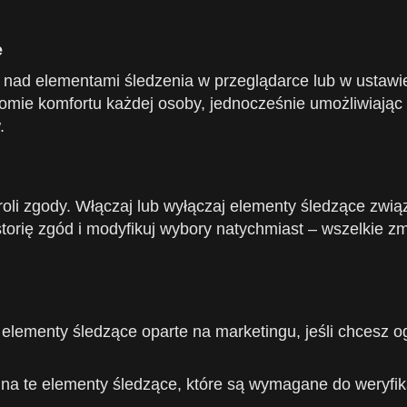
e
nad elementami śledzenia w przeglądarce lub w ustawi
iomie komfortu każdej osoby, jednocześnie umożliwiając 
.
oli zgody. Włączaj lub wyłączaj elementy śledzące związ
torię zgód i modyfikuj wybory natychmiast – wszelkie 
ć elementy śledzące oparte na marketingu, jeśli chcesz 
a te elementy śledzące, które są wymagane do weryfikacj