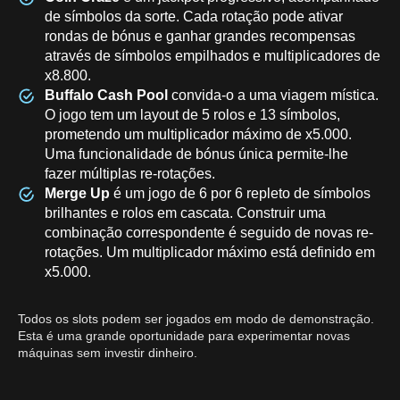
de símbolos da sorte. Cada rotação pode ativar
rondas de bónus e ganhar grandes recompensas
através de símbolos empilhados e multiplicadores de
x8.800.
Buffalo Cash Pool
convida-o a uma viagem mística.
O jogo tem um layout de 5 rolos e 13 símbolos,
prometendo um multiplicador máximo de x5.000.
Uma funcionalidade de bónus única permite-lhe
fazer múltiplas re-rotações.
Merge Up
é um jogo de 6 por 6 repleto de símbolos
brilhantes e rolos em cascata. Construir uma
combinação correspondente é seguido de novas re-
rotações. Um multiplicador máximo está definido em
x5.000.
Todos os slots podem ser jogados em modo de demonstração.
Esta é uma grande oportunidade para experimentar novas
máquinas sem investir dinheiro.