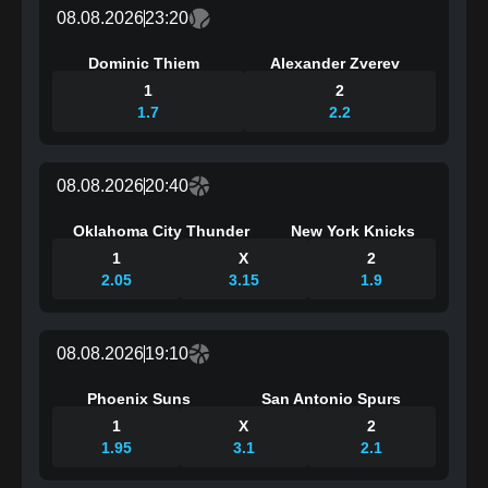
08.08.2026
23:20
Dominic Thiem
Alexander Zverev
1
2
1.7
2.2
08.08.2026
20:40
Oklahoma City Thunder
New York Knicks
1
X
2
2.05
3.15
1.9
08.08.2026
19:10
Phoenix Suns
San Antonio Spurs
1
X
2
1.95
3.1
2.1