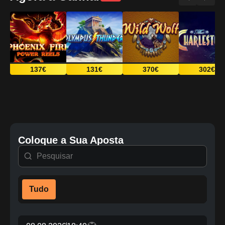
137€
131€
370€
302€
Coloque a Sua Aposta
Tudo