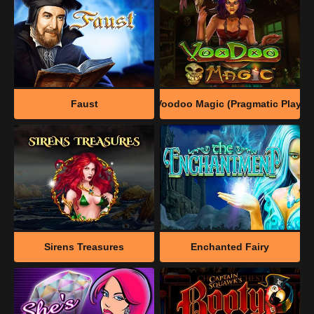
Casino Casinonic Portugal Online: Totalmente
Licenciado e Apoiado
Faust
Voodoo Magic (Pragmatic Play)
Sirens Treasures
Enchanted Fairy