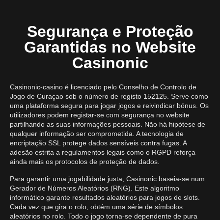
Segurança e Proteção
Garantidas no Website
Casinonic
Casinonic-casino é licenciado pelo Conselho de Controlo de
Jogo de Curaçao sob o número de registo 152125. Serve como
uma plataforma segura para jogar jogos e reivindicar bónus. Os
utilizadores podem registar-se com segurança no website
partilhando as suas informações pessoais. Não há hipótese de
qualquer informação ser comprometida. A tecnologia de
encriptação SSL protege dados sensíveis contra fugas. A
adesão estrita a regulamentos legais como o RGPD reforça
ainda mais os protocolos de proteção de dados.
Para garantir uma jogabilidade justa, Casinonic baseia-se num
Gerador de Números Aleatórios (RNG). Este algoritmo
informático garante resultados aleatórios para jogos de slots.
Cada vez que gira o rolo, obtém uma série de símbolos
aleatórios no rolo. Todo o jogo torna-se dependente de pura