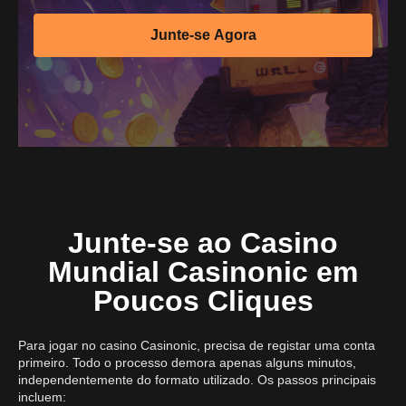
Junte-se Agora
Junte-se ao Casino
Mundial Casinonic em
Poucos Cliques
Para jogar no casino Casinonic, precisa de registar uma conta
primeiro. Todo o processo demora apenas alguns minutos,
independentemente do formato utilizado. Os passos principais
incluem: