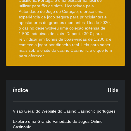
Casinonic Portugal é uma plataforma fácil de
utilizar para fãs de slots. Licenciada pela
Autoridade de Jogo de Curaçao, oferece uma
experiência de jogo segura para principiantes e
apostadores de grandes montantes. Desde 2020,
o casino desenvolveu uma coleção extensa de
1.500 máquinas de slots. Deposite 30 € para
reivindicar um bónus de boas-vindas de 1.200 € e
comece a jogar por dinheiro real. Leia para saber
mais sobre o site do casino Casinonic e o que tem
para oferecer.
Índice
Hide
Visão Geral do Website do Casino Casinonic português
Explore uma Grande Variedade de Jogos Online
Casinonic