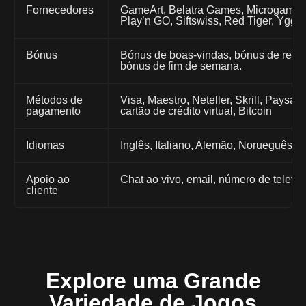
Fornecedores
GameArt, Belatra Games, Microgaming,
Play’n GO, Siftswiss, Red Tiger, Yggdra
Bónus
Bónus de boas-vindas, bónus de recarg
bónus de fim de semana.
Métodos de
Visa, Maestro, Neteller, Skrill, Paysa
pagamento
cartão de crédito virtual, Bitcoin
Idiomas
Inglês, Italiano, Alemão, Norueguês, 
Apoio ao
Chat ao vivo, email, número de telefo
cliente
Explore uma Grande
Variedade de Jogos