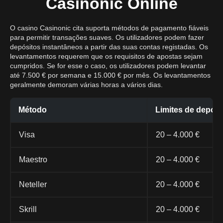
Casinonic Online
O casino Casinonic cita suporta métodos de pagamento fiáveis
para permitir transações suaves. Os utilizadores podem fazer
depósitos instantâneos a partir das suas contas registadas. Os
levantamentos requerem que os requisitos de apostas sejam
cumpridos. Se for esse o caso, os utilizadores podem levantar
até 7.500 € por semana e 15.000 € por mês. Os levantamentos
geralmente demoram várias horas a vários dias.
Método
Limites de depósi
Visa
20 – 4.000 €
Maestro
20 – 4.000 €
Neteller
20 – 4.000 €
Skrill
20 – 4.000 €