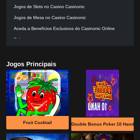
Jogos de Slots no Casino Casinonic
Jogos de Mesa no Casino Casinonic
Aceda a Benefícios Exclusivos do Casinonic Online
Prós
Contras
Abrace o Casino Mundial Casinonic em Qualquer
Jogos Principais
Dispositivo Móvel
Opções de Depósito e Levantamento Fiáveis no
Casinonic Online
Jogos de Dealer ao Vivo Especializados para
Jogadores Casinonic
Junte-se ao Casino Mundial Casinonic em Poucos
Cliques
Fruit Cocktail
Flame
Segurança e Proteção Garantidas no Website
Casinonic