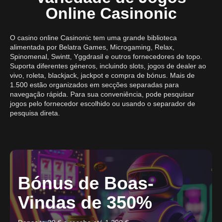
Online Casinonic
O casino online Casinonic tem uma grande biblioteca
alimentada por Belatra Games, Microgaming, Relax,
Spinomenal, Swintt, Yggdrasil e outros fornecedores de topo.
Suporta diferentes géneros, incluindo slots, jogos de dealer ao
vivo, roleta, blackjack, jackpot e compra de bónus. Mais de
1.500 estão organizados em secções separadas para
navegação rápida. Para sua conveniência, pode pesquisar
jogos pelo fornecedor escolhido ou usando o separador de
pesquisa direta.
Bónus de Boas-
Vindas de 350%