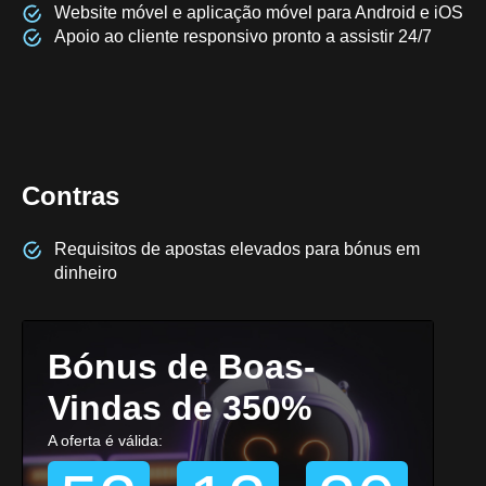
Website móvel e aplicação móvel para Android e iOS
Apoio ao cliente responsivo pronto a assistir 24/7
Contras
Requisitos de apostas elevados para bónus em
dinheiro
Bónus de Boas-
Vindas de 350%
A oferta é válida: