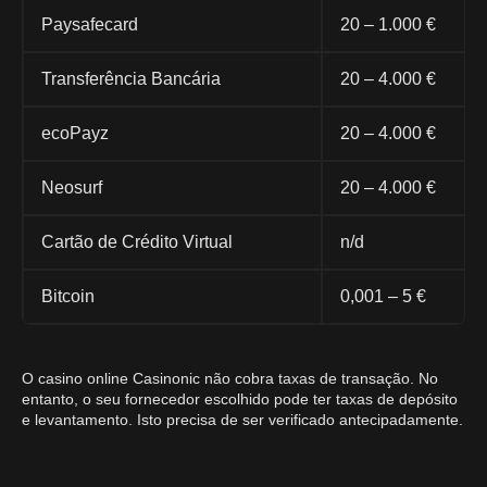
Paysafecard
20 – 1.000 €
Transferência Bancária
20 – 4.000 €
ecoPayz
20 – 4.000 €
Neosurf
20 – 4.000 €
Cartão de Crédito Virtual
n/d
Bitcoin
0,001 – 5 €
O casino online Casinonic não cobra taxas de transação. No
entanto, o seu fornecedor escolhido pode ter taxas de depósito
e levantamento. Isto precisa de ser verificado antecipadamente.