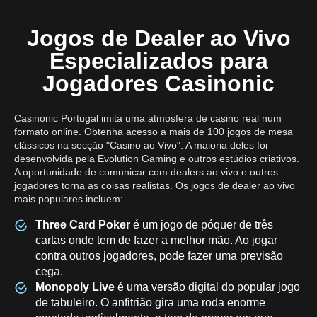
Jogos de Dealer ao Vivo
Especializados para
Jogadores Casinonic
Casinonic Portugal imita uma atmosfera de casino real num
formato online. Obtenha acesso a mais de 100 jogos de mesa
clássicos na secção "Casino ao Vivo". A maioria deles foi
desenvolvida pela Evolution Gaming e outros estúdios criativos.
A oportunidade de comunicar com dealers ao vivo e outros
jogadores torna as coisas realistas. Os jogos de dealer ao vivo
mais populares incluem:
Three Card Poker
é um jogo de póquer de três
cartas onde tem de fazer a melhor mão. Ao jogar
contra outros jogadores, pode fazer uma previsão
cega.
Monopoly Live
é uma versão digital do popular jogo
de tabuleiro. O anfitrião gira uma roda enorme