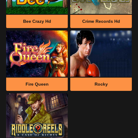
Bee Crazy Hd
Crime Records Hd
Fire Queen
Rocky