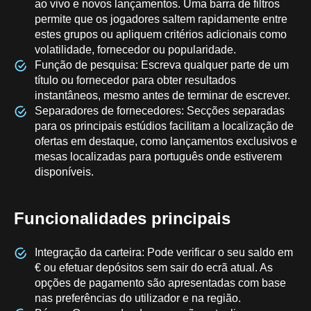
ao vivo e novos lançamentos. Uma barra de filtros
permite que os jogadores saltem rapidamente entre
estes grupos ou apliquem critérios adicionais como
volatilidade, fornecedor ou popularidade.
Função de pesquisa: Escreva qualquer parte de um
título ou fornecedor para obter resultados
instantâneos, mesmo antes de terminar de escrever.
Separadores de fornecedores: Secções separadas
para os principais estúdios facilitam a localização de
ofertas em destaque, como lançamentos exclusivos e
mesas localizadas para português onde estiverem
disponíveis.
Funcionalidades principais
Integração da carteira: Pode verificar o seu saldo em
€ ou efetuar depósitos sem sair do ecrã atual. As
opções de pagamento são apresentadas com base
nas preferências do utilizador e na região.