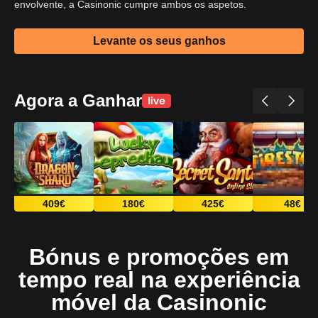
envolvente, a Casinonic cumpre ambos os aspetos.
Levante os seus ganhos
Agora a Ganhar
409€
180€
425€
48€
Bónus e promoções em
tempo real na experiência
móvel da Casinonic