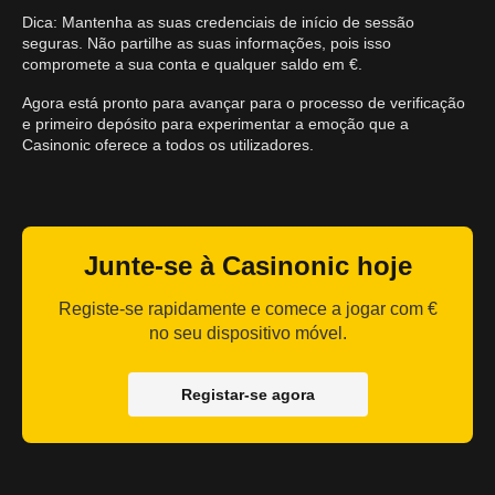
Dica: Mantenha as suas credenciais de início de sessão
seguras. Não partilhe as suas informações, pois isso
compromete a sua conta e qualquer saldo em €.
Agora está pronto para avançar para o processo de verificação
e primeiro depósito para experimentar a emoção que a
Casinonic oferece a todos os utilizadores.
Junte-se à Casinonic hoje
Registe-se rapidamente e comece a jogar com €
no seu dispositivo móvel.
Registar-se agora