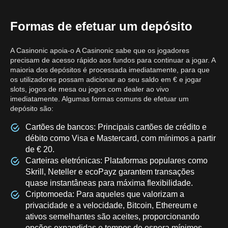
Formas de efetuar um depósito
A Casinonic apoia-o A Casinonic sabe que os jogadores
precisam de acesso rápido aos fundos para continuar a jogar. A
maioria dos depósitos é processada imediatamente, para que
os utilizadores possam adicionar ao seu saldo em € e jogar
slots, jogos de mesa ou jogos com dealer ao vivo
imediatamente. Algumas formas comuns de efetuar um
depósito são:
Cartões de bancos: Principais cartões de crédito e
débito como Visa e Mastercard, com mínimos a partir
de € 20.
Carteiras eletrónicas: Plataformas populares como
Skrill, Neteller e ecoPayz garantem transações
quase instantâneas para máxima flexibilidade.
Criptomoeda: Para aqueles que valorizam a
privacidade e a velocidade, Bitcoin, Ethereum e
ativos semelhantes são aceites, proporcionando
opções expandidas e tempos de espera mínimos.