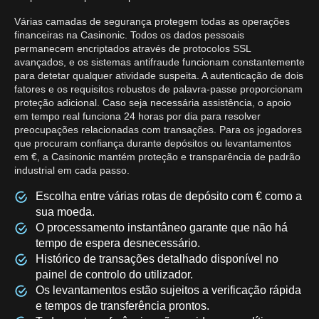
Várias camadas de segurança protegem todas as operações
financeiras na Casinonic. Todos os dados pessoais
permanecem encriptados através de protocolos SSL
avançados, e os sistemas antifraude funcionam constantemente
para detetar qualquer atividade suspeita. A autenticação de dois
fatores e os requisitos robustos de palavra-passe proporcionam
proteção adicional. Caso seja necessária assistência, o apoio
em tempo real funciona 24 horas por dia para resolver
preocupações relacionadas com transações. Para os jogadores
que procuram confiança durante depósitos ou levantamentos
em €, a Casinonic mantém proteção e transparência de padrão
industrial em cada passo.
Escolha entre várias rotas de depósito com € como a
sua moeda.
O processamento instantâneo garante que não há
tempo de espera desnecessário.
Histórico de transações detalhado disponível no
painel de controlo do utilizador.
Os levantamentos estão sujeitos a verificação rápida
e tempos de transferência prontos.