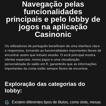
Navegação pelas
funcionalidades
principais e pelo lobby de
jogos na aplicação
Casinonic
Os utilizadores de português beneficiam de uma interface clara
e responsiva, tornando as funcionalidades importantes fáceis de
encontrar assim que iniciam sessão. O ecrã principal mostra
ofertas especiais, novos jogos e uma visualização
personalizada do saldo em €, garantindo que as informações
importantes da conta estão sempre fáceis de encontrar.
Exploração das categorias do
lobby:
Existem diferentes tipos de títulos, como slots, mesas