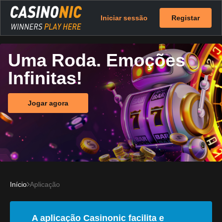
Iniciar sessão
Registar
Uma Roda. Emoções
Infinitas!
Jogar agora
Início
Aplicação
A aplicação Casinonic facilita e